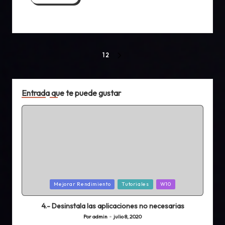
Paginación
1
2
SIGUIENTE
de
PÁGINA
entradas
Entrada que te puede gustar
Publicada
Mejorar Rendimiento
Tutoriales
W10
en
4.- Desinstala las aplicaciones no necesarias
Por
admin
julio 8, 2020
Publicado