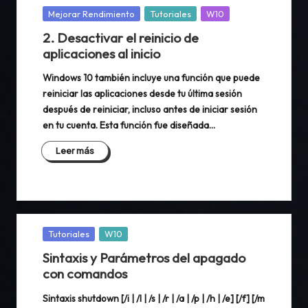
Publicada
Mejorar Rendimiento
Tutoriales
W10
en
2. Desactivar el reinicio de
aplicaciones al inicio
Windows 10 también incluye una función que puede
reiniciar las aplicaciones desde tu última sesión
después de reiniciar, incluso antes de iniciar sesión
en tu cuenta. Esta función fue diseñada…
Leer más
Publicada
Tutoriales
W10
en
Sintaxis y Parámetros del apagado
con comandos
Sintaxis shutdown [/i | /l | /s | /r | /a | /p | /h | /e] [/f] [/m