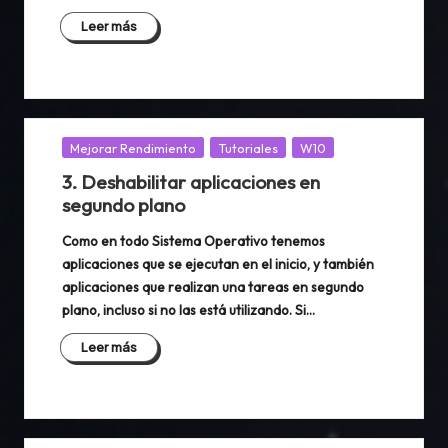
Leer más
Publicada
Mejorar Rendimiento
Tutoriales
W10
en
3. Deshabilitar aplicaciones en
segundo plano
Como en todo Sistema Operativo tenemos
aplicaciones que se ejecutan en el inicio, y también
aplicaciones que realizan una tareas en segundo
plano, incluso si no las está utilizando. Si…
Leer más