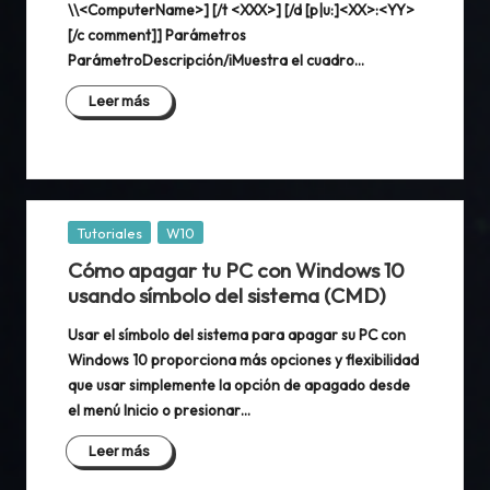
\\<ComputerName>] [/t <XXX>] [/d [p|u:]<XX>:<YY>
[/c comment]] Parámetros
ParámetroDescripción/iMuestra el cuadro…
Leer más
Publicada
Tutoriales
W10
en
Cómo apagar tu PC con Windows 10
usando símbolo del sistema (CMD)
Usar el símbolo del sistema para apagar su PC con
Windows 10 proporciona más opciones y flexibilidad
que usar simplemente la opción de apagado desde
el menú Inicio o presionar…
Leer más