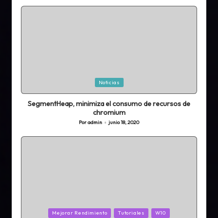
por
Publicada
Noticias
en
SegmentHeap, minimiza el consumo de recursos de
chromium
Por
admin
junio 18, 2020
Publicado
por
Publicada
Mejorar Rendimiento
Tutoriales
W10