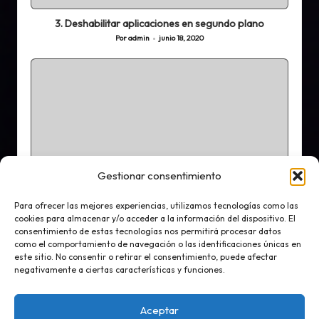
en
3. Deshabilitar aplicaciones en segundo plano
Por
admin
junio 18, 2020
Publicado
por
Publicada
Mejorar Rendimiento
Tutoriales
W10
Gestionar consentimiento
en
2. Desactivar el reinicio de aplicaciones al inicio
Para ofrecer las mejores experiencias, utilizamos tecnologías como las
Por
admin
junio 16, 2020
cookies para almacenar y/o acceder a la información del dispositivo. El
Publicado
consentimiento de estas tecnologías nos permitirá procesar datos
por
como el comportamiento de navegación o las identificaciones únicas en
este sitio. No consentir o retirar el consentimiento, puede afectar
negativamente a ciertas características y funciones.
Copyright 2026 — Valsab Consultoría Informática. Todos los
derechos reservados.
Bloglo WordPress Theme
Aceptar