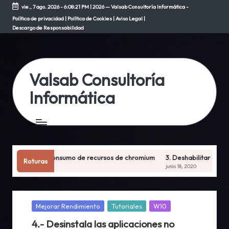
vie., 7 ago. 2026
-
6:08:21 PM
| 2026 — Valsab Consultoría Informática -
Política de privacidad
|
Política de Cookies
|
Aviso Legal
|
Saltar
Descargo de Responsabilidad
al
contenido
Valsab Consultoría
Informática
inimiza el consumo de recursos de chromium
3. Deshabilitar aplicaci
Roturas
junio 18, 2020
Publicada
Mejorar Rendimiento
Tutoriales
W10
en
4.- Desinstala las aplicaciones no