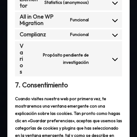
Statistics (anonymous)
tor
recaptcha
service
Consent
wordpress
to
All in One WP
Funcional
service
Migration
Consent
elementor
to
Complianz
Funcional
service
Consent
V
all-
to
a
in-
service
Propósito pendiente de
ri
one-
complianz
Consent
investigación
o
wp-
to
s
migration
service
7. Consentimiento
varios
Cuando visites nuestra web por primera vez, te
mostraremos una ventana emergente con una
explicación sobre las cookies. Tan pronto como hagas
clic en «Guardar preferencias», aceptas que usemos las
categorías de cookies y plugins que has seleccionado
en la ventana emergente, tal y como se describe en