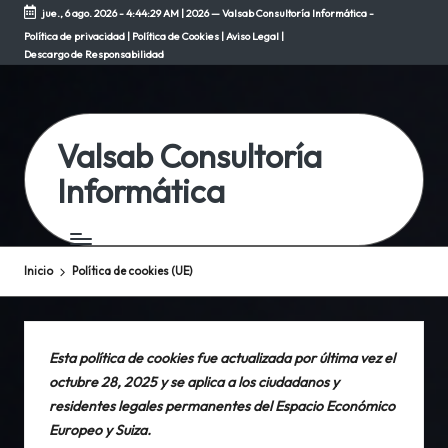
jue., 6 ago. 2026
-
4:44:29 AM
| 2026 — Valsab Consultoría Informática -
Política de privacidad
|
Política de Cookies
|
Aviso Legal
|
Saltar
Descargo de Responsabilidad
al
contenido
Valsab Consultoría
Informática
Inicio
Política de cookies (UE)
Esta política de cookies fue actualizada por última vez el
octubre 28, 2025 y se aplica a los ciudadanos y
residentes legales permanentes del Espacio Económico
Europeo y Suiza.