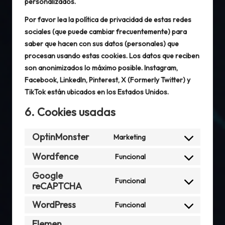
personalizados.
Por favor lea la política de privacidad de estas redes
sociales (que puede cambiar frecuentemente) para
saber que hacen con sus datos (personales) que
procesan usando estas cookies. Los datos que reciben
son anonimizados lo máximo posible. Instagram,
Facebook, LinkedIn, Pinterest, X (Formerly Twitter) y
TikTok están ubicados en los Estados Unidos.
6. Cookies usadas
OptinMonster
Marketing
Consent
to
Wordfence
Funcional
Consent
service
Google
to
optinmonster
Funcional
reCAPTCHA
service
Consent
wordfence
to
WordPress
Funcional
service
Consent
Elemen
google-
to