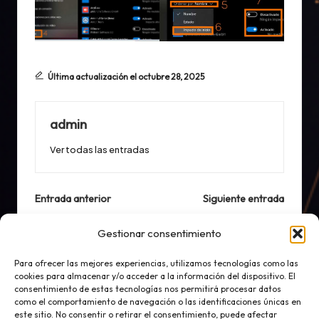
Última actualización el octubre 28, 2025
admin
Ver todas las entradas
Navegación
Entrada anterior
Siguiente entrada
de
Windows: el
Cómo apagar tu PC con
Gestionar consentimiento
desarrollador que
Windows 10 usando
entradas
escribió el Administrador
símbolo del sistema
Para ofrecer las mejores experiencias, utilizamos tecnologías como las
de tareas de Windows
(CMD)
cookies para almacenar y/o acceder a la información del dispositivo. El
revela sus secretos
consentimiento de estas tecnologías nos permitirá procesar datos
como el comportamiento de navegación o las identificaciones únicas en
este sitio. No consentir o retirar el consentimiento, puede afectar