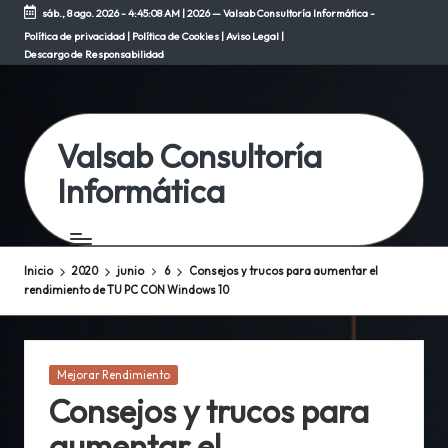
sáb., 8 ago. 2026
-
4:45:08 AM
| 2026 — Valsab Consultoría Informática -
Política de privacidad
|
Política de Cookies
|
Aviso Legal
|
Saltar
Descargo de Responsabilidad
al
contenido
Valsab Consultoría
Informática
Inicio
2020
junio
6
Consejos y trucos para aumentar el
rendimiento de TU PC CON Windows 10
Publicada
Mejorar Rendimiento
en
Consejos y trucos para
aumentar el