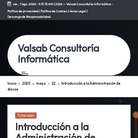
vie., 7 ago. 2026
-
9:31:16 AM
| 2026 — Valsab Consultoría Informática -
Política de privacidad
|
Política de Cookies
|
Aviso Legal
|
Saltar
Descargo de Responsabilidad
al
contenido
Valsab Consultoría
Informática
Inicio
2020
mayo
22
Introducción a la Administración de
discos
Publicada
Tutoriales
en
Introducción a la
Administración de