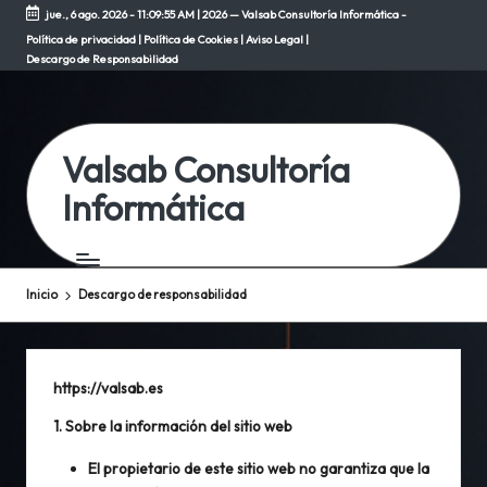
jue., 6 ago. 2026
-
11:09:55 AM
| 2026 — Valsab Consultoría Informática -
Política de privacidad
|
Política de Cookies
|
Aviso Legal
|
Saltar
Descargo de Responsabilidad
al
contenido
Valsab Consultoría
Informática
Inicio
Descargo de responsabilidad
https://valsab.es
1. Sobre la información del sitio web
El propietario de este sitio web no garantiza que la