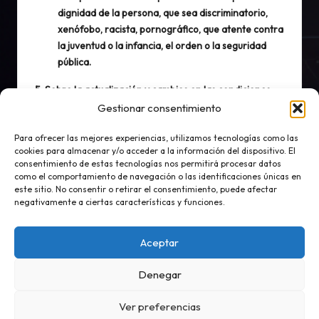
dignidad de la persona, que sea discriminatorio,
xenófobo, racista, pornográfico, que atente contra
la juventud o la infancia, el orden o la seguridad
pública.
5. Sobre la actualización y cambios en las condiciones
Gestionar consentimiento
El propietario podrá modificar en cualquier
momento las condiciones aquí determinadas,
Para ofrecer las mejores experiencias, utilizamos tecnologías como las
siendo publicadas y actualizadas en el propio sitio
cookies para almacenar y/o acceder a la información del dispositivo. El
consentimiento de estas tecnologías nos permitirá procesar datos
web.
como el comportamiento de navegación o las identificaciones únicas en
La relación entre el propietario y el usuario se
este sitio. No consentir o retirar el consentimiento, puede afectar
negativamente a ciertas características y funciones.
regirá por la normativa española vigente, y
cualquier controversia se someterá a la jurisdicción
pertinente.
Aceptar
Denegar
Ver preferencias
Copyright 2026 — Valsab Consultoría Informática. Todos los