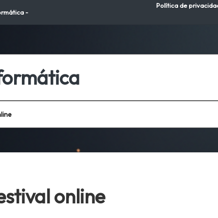
Política de privacida
ormática -
nformática
line
stival online