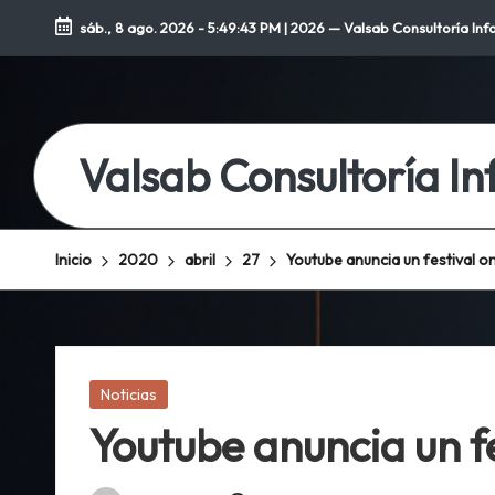
sáb., 8 ago. 2026
-
5:49:44 PM
| 2026 — Valsab Consultoría Inf
Saltar
al
contenido
Valsab Consultoría I
Inicio
2020
abril
27
Youtube anuncia un festival on
Publicada
Noticias
en
Youtube anuncia un fe